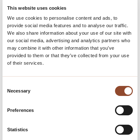
This website uses cookies
vertegenwoordigt de
VvE De Boog van Voorburg
bewoners van het stijlvolle appartementencomplex
We use cookies to personalise content and ads, to
aan de Rozenboomlaan, midden in het charmante
provide social media features and to analyse our traffic.
Voorburg. Dit moderne gebouw, opgeleverd in 2008,
We also share information about your use of our site with
combineert eigentijdse architectuur met
our social media, advertising and analytics partners who
hoogwaardige afwerking en duurzame voorzieningen.
may combine it with other information that you’ve
provided to them or that they’ve collected from your use
Het complex beschikt over een afgesloten
of their services.
parkeergarage, privé bergingen en een lift, wat
bijdraagt aan het comfort van de bewoners.
De centrale ligging zorgt ervoor dat winkels,
Consent
restaurants en openbaar vervoer op loopafstand
Necessary
Selection
bereikbaar zijn.
Preferences
Statistics