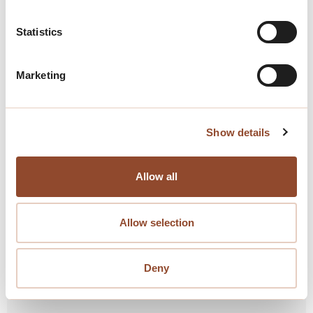
Statistics
Veel gestelde vragen (FAQ)
Marketing
Heb je een vraag?
Op deze pagina vind je antwoorden op de meest
gestelde vragen.
Show details
Staat jouw vraag er niet bij? Neem dan
Allow all
gerust contact met ons op.
070
3273199
Allow selection
Deny