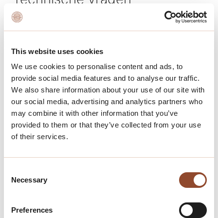
Wat is een MJOP?
This website uses cookies
We use cookies to personalise content and ads, to
Welk invloed heeft het MJOP op de
provide social media features and to analyse our traffic.
maandelijkse VvE bijdrage?
We also share information about your use of our site with
our social media, advertising and analytics partners who
Wat houdt de begeleiding groot onderhoud
may combine it with other information that you’ve
door een VVE beheerder in?
provided to them or that they’ve collected from your use
of their services.
Consent
Necessary
Selection
Preferences