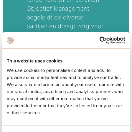
Objectief Management
begeleidt de diverse
partijen en draagt zorg voor
een goede synergie tussen
alle belanghebbenden,
bijvoorbeeld eigenaren,
ondernemers, bewoners en
This website uses cookies
de overheid.
We use cookies to personalise content and ads, to
provide social media features and to analyse our traffic.
Het goed organiseren van
We also share information about your use of our site with
our social media, advertising and analytics partners who
het beheer is van groot
may combine it with other information that you’ve
belang om de duurzaamheid
provided to them or that they’ve collected from your use
en de kwaliteit van een
of their services.
gebied te (blijven)
garanderen. Goed