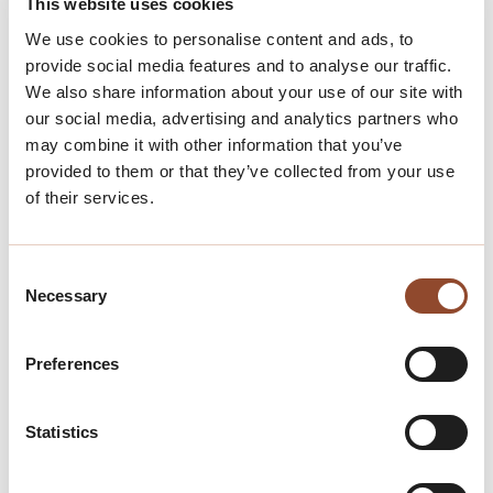
This website uses cookies
Collectieve Beveiliging
We use cookies to personalise content and ads, to
provide social media features and to analyse our traffic.
Gebiedspromotie
We also share information about your use of our site with
Projecten op het gebied
our social media, advertising and analytics partners who
may combine it with other information that you’ve
van veiligheid, schoon
provided to them or that they’ve collected from your use
en heel
of their services.
Een
Consent
BedrijvenInvesteringsZone
Necessary
Selection
is een goed middel voor en
door ondernemers om het
Preferences
winkelgebied of
bedrijventerrein collectief te
Statistics
verbeteren.