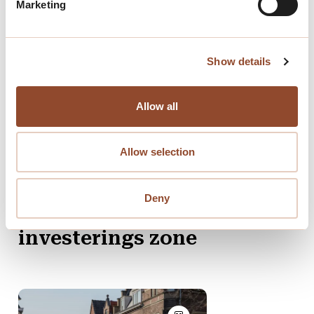
Objectief Management kan
Marketing
ondernemers en gemeentes
begeleiden bij het oprichten
Show details
van een BIZ.
Allow all
Allow selection
Deny
Projecten met
bedrijven
investerings zone