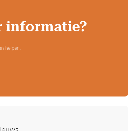
r informatie?
en helpen.
ieuws