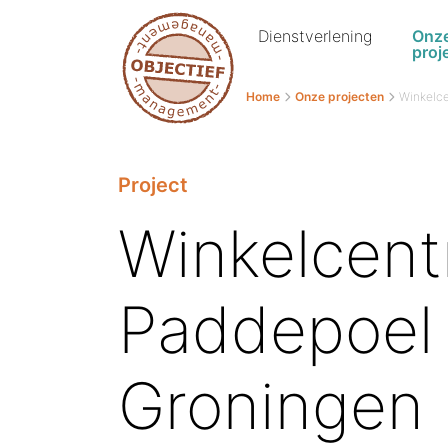
Dienstverlening
Onz
proj
Home
Onze projecten
Winkelc
Project
Winkelcen
Paddepoel
Groningen