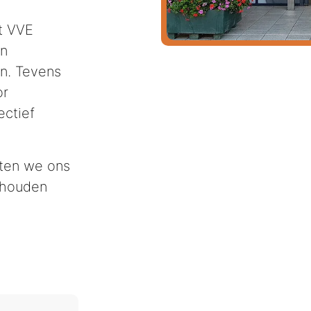
t VVE
en
n. Tevens
or
ctief
tten we ons
rhouden