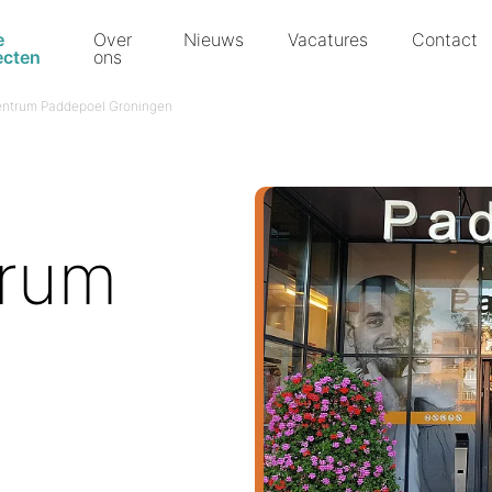
e
Over
Nieuws
Vacatures
Contact
ecten
ons
entrum Paddepoel Groningen
trum