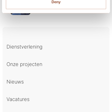
VvE De Meerborg te Marum –
Deny
Mijlpaal
Dienstverlening
Onze projecten
Nieuws
Vacatures