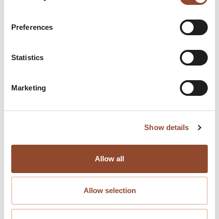
Preferences
Statistics
Gerelateerde
nieuwsartikelen
Marketing
Show details
Presentatie 'Taxeren in de praktijk'
Allow all
Hemelvaartsdag - 14 mei kantoor
gesloten
Allow selection