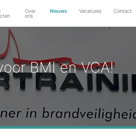
e
Over
Nieuws
Vacatures
Contact
ecten
ons
voor BMI en VCA!