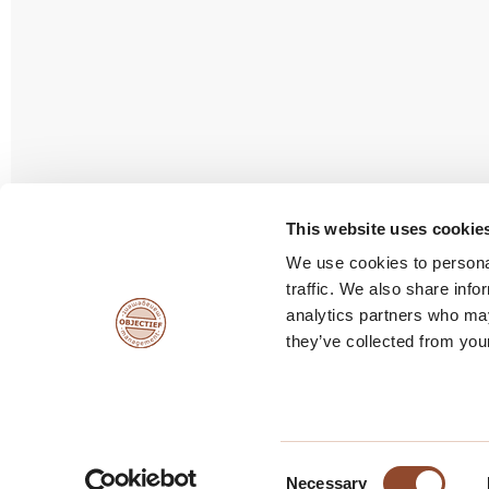
Vacatures
This website uses cookie
We use cookies to personal
traffic. We also share info
analytics partners who may
they’ve collected from your
Consent
© copyright Objectief Management
Algemene voor
Necessary