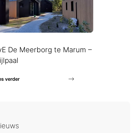
vE De Meerborg te Marum –
jlpaal
es verder
ieuws