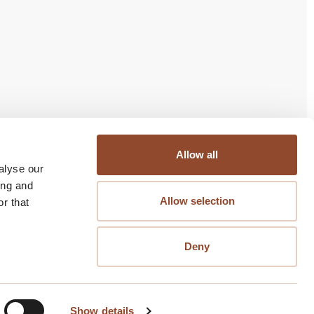
bjectief Management
Allow all
alyse our
Nijverheidsstraat 120
ing and
2288 BB Rijswijk
Allow selection
r that
070-3273199
Buiten kantoortijden alleen voor storingen en
Deny
calamiteiten bereikbaar
Volg ons
Show details