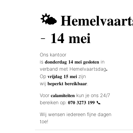
𝐇𝐞𝐦𝐞𝐥𝐯𝐚𝐚𝐫𝐭
🌤️
- 𝟏𝟒 𝐦𝐞𝐢
Ons kantoor
is 𝐝𝐨𝐧𝐝𝐞𝐫𝐝𝐚𝐠 𝟏𝟒 𝐦𝐞𝐢 𝐠𝐞𝐬𝐥𝐨𝐭𝐞𝐧 in
verband met Hemelvaartsdag
.
Op 𝐯𝐫𝐢𝐣𝐝𝐚𝐠 𝟏𝟓 𝐦𝐞𝐢 zijn
wij 𝐛𝐞𝐩𝐞𝐫𝐤𝐭 𝐛𝐞𝐫𝐞𝐢𝐤𝐛𝐚𝐚𝐫.
Voor 𝐜𝐚𝐥𝐚𝐦𝐢𝐭𝐞𝐢𝐭𝐞𝐧 kun je ons 24/7
bereiken op: 𝟎𝟕𝟎 𝟑𝟐𝟕𝟑 𝟏𝟗𝟗 📞
Wij wensen iedereen fijne dagen
toe!