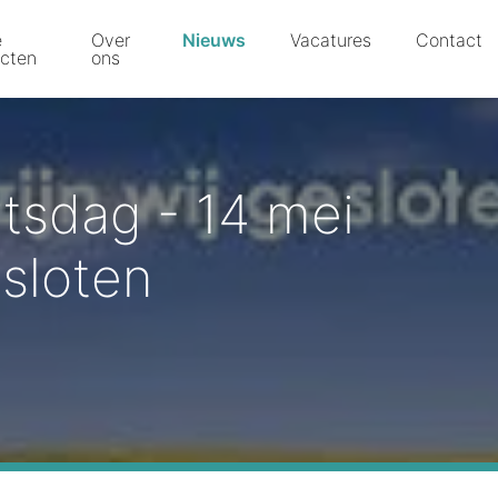
e
Over
Nieuws
Vacatures
Contact
ecten
ons
tsdag - 14 mei
sloten