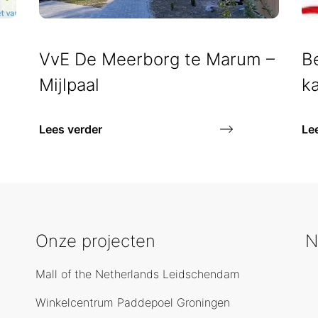
VvE De Meerborg te Marum –
Be
Mijlpaal
k
Lees verder
Le
Onze projecten
N
Mall of the Netherlands Leidschendam
Winkelcentrum Paddepoel Groningen