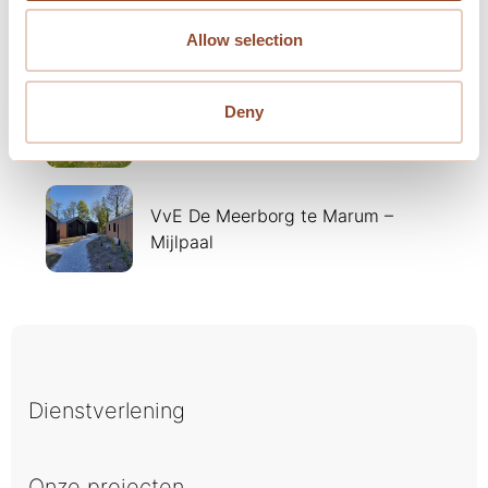
Presentatie 'Taxeren in de praktijk'
Allow selection
Hemelvaartsdag - 14 mei kantoor
Deny
gesloten
VvE De Meerborg te Marum –
Mijlpaal
Dienstverlening
Onze projecten