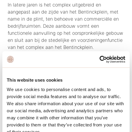
In latere jaren is het complex uitgebreid en
aangepast aan de zijde van het Bentinckplein, met
name in de plint, ten behoeve van commerciële en
bedrijfsruimten. Deze aanbouw vormt een
functionele aanvulling op het oorspronkelijke gebouw
en sluit aan bij de stedelijke en voorzieningenfunctie
van het complex aan het Bentinckplein.
De Vereniging van Eigenaars “Statenflat” te
Rotterdam, Ondervereniging Bedrijfsruimte bestaat
uit winkels op begane grond en een aantal woningen
op de entresol 🏠
This website uses cookies
We use cookies to personalise content and ads, to
Wij kijken uit naar een prettige samenwerking 🤝
provide social media features and to analyse our traffic.
#nieuwinbeheer #vvebeheer #objectiefvgm #rijswijk
We also share information about your use of our site with
#statenflat #rotterdam
our social media, advertising and analytics partners who
may combine it with other information that you’ve
provided to them or that they’ve collected from your use
of their services.