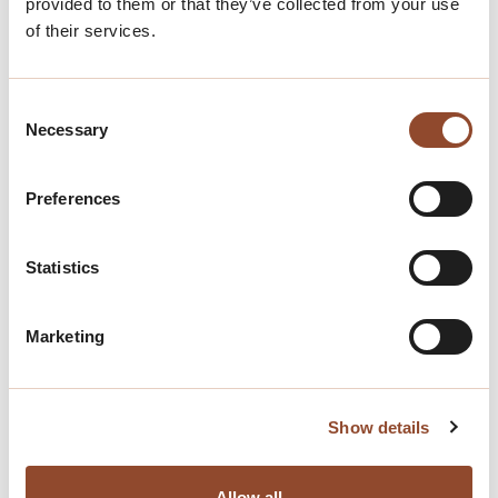
provided to them or that they’ve collected from your use
of their services.
Consent
Necessary
Selection
Preferences
Terug naar het nieuwsoverzicht
Statistics
Deel dit artikel
Marketing
Gerelateerde
Show details
nieuwsartikelen
Allow all