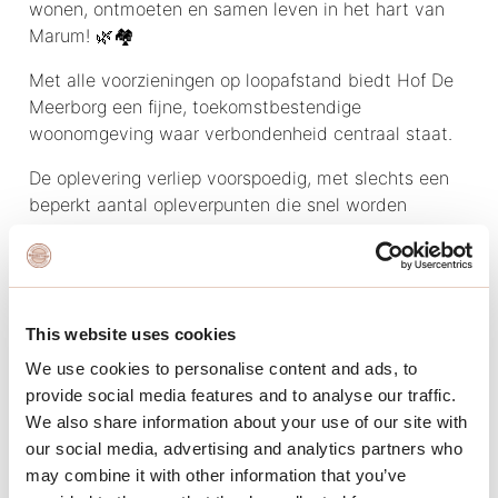
wonen, ontmoeten en samen leven in het hart van
Marum! 🌿🏘️
Met alle voorzieningen op loopafstand biedt Hof De
Meerborg een fijne, toekomstbestendige
woonomgeving waar verbondenheid centraal staat.
De oplevering verliep voorspoedig, met slechts een
beperkt aantal opleverpunten die snel worden
opgepakt. Een mooie start voor de nieuwe
bewoners! ✨
#HofMeerborg #Marum #Knarrenhof #TinyHouse
#SamenWonen #Leefomgeving #Oplevering
This website uses cookies
#Rottinghuis #WonenMetElkaar #Hofhuys
We use cookies to personalise content and ads, to
provide social media features and to analyse our traffic.
We also share information about your use of our site with
our social media, advertising and analytics partners who
may combine it with other information that you’ve