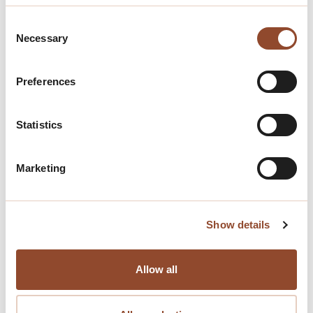
info@objectiefvgm.nl
of het
Consent
contactgegevensformulier op de onze
Necessary
Selection
website:
https://www.objectiefvgm.nl/contact-
Preferences
page
Statistics
Marketing
Show details
Allow all