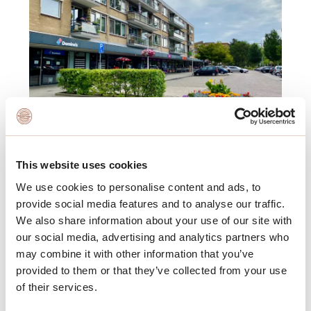
De opdrachtgever heeft bij Objectief
This website uses cookies
Management de vrijheid om de
We use cookies to personalise content and ads, to
dienstverlening af te stemmen op haar
provide social media features and to analyse our traffic.
eigen organisatiebehoeften. Dit betekent
We also share information about your use of our site with
dat ook slechts delen van het
our social media, advertising and analytics partners who
vastgoedmanagement kunnen worden
may combine it with other information that you’ve
uitbesteed.
provided to them or that they’ve collected from your use
of their services.
Geïnteresseerd? Neem dan gerust en
vrijblijvend contact met ons op via