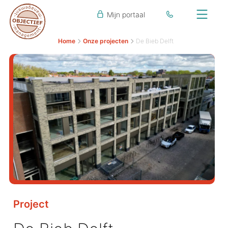
Mijn portaal
Home
Onze projecten
De Bieb Delft
Project