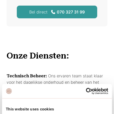
Bel direct
070 327 31 99
Onze Diensten:
Ons ervaren team staat klaar
Technisch Beheer:
voor het dagelijkse onderhoud en beheer van het
Neptunusplein, inclusief de winkels en de woningen,
om ervoor te zorgen dat alles soepel verloopt en
goed wordt onderhouden.
This website uses cookies
We beheren de financiën van
Financieel Beheer: