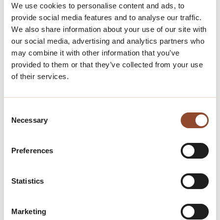
de VVE's nauwkeurig, waaronder budgettering,
We use cookies to personalise content and ads, to
facturering en het beheer van het reservefonds, om
provide social media features and to analyse our traffic.
een solide financiële basis te waarborgen voor het
We also share information about your use of our site with
behoud en de verbetering van het vastgoed.
our social media, advertising and analytics partners who
may combine it with other information that you’ve
Ons team staat altijd klaar
Accountmanagement:
provided to them or that they’ve collected from your use
om vragen te beantwoorden en ondersteuning te
of their services.
bieden aan eigenaren, met een transparante en open
communicatie om een goede samenwerking te
waarborgen.
Consent
Necessary
Selection
Preferences
Statistics
Marketing