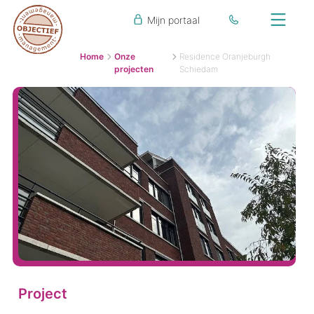
Mijn portaal
Home
Onze
Residence Oranjeburgh
projecten
Schiedam
Project