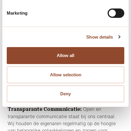
Marketing
Onze Diensten voor uw
Show details
VVE:
Wij nemen het
Professioneel VVE-beheer:
Allow all
dagelijkse beheer van uw VVE op ons, inclusief
technisch beheer, financiële administratie en
Allow selection
algemeen management. Ons doel is om de
gemeenschappelijke ruimtes en voorzieningen van
Residence Oranjeburgh optimaal te laten
Deny
functioneren.
Open en
Transparante Communicatie:
transparante communicatie staat bij ons centraal.
Wij houden de eigenaren regelmatig op de hoogte
van belangrijke ontwikkelingen en zorgen voor