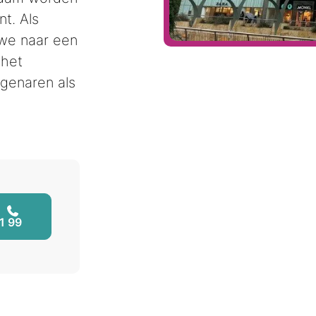
t. Als
we naar een
 het
igenaren als
1 99