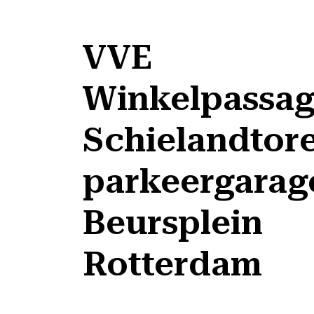
VVE
Winkelpassag
Schielandtor
parkeergarag
Beursplein
Rotterdam