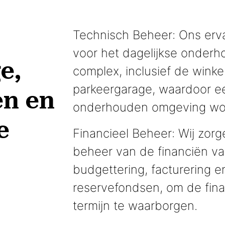
Technisch Beheer: Ons erva
voor het dagelijkse onder
e,
complex, inclusief de wink
parkeergarage, waardoor ee
en en
onderhouden omgeving wo
e
Financieel Beheer: Wij zor
beheer van de financiën va
budgettering, facturering 
reservefondsen, om de fin
termijn te waarborgen.