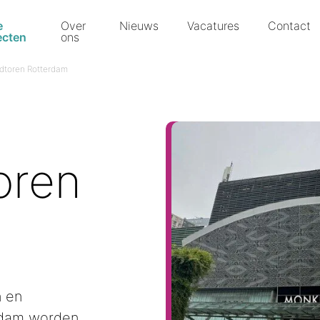
e
Over
Nieuws
Vacatures
Contact
ecten
ons
dtoren Rotterdam
oren
n en
rdam worden