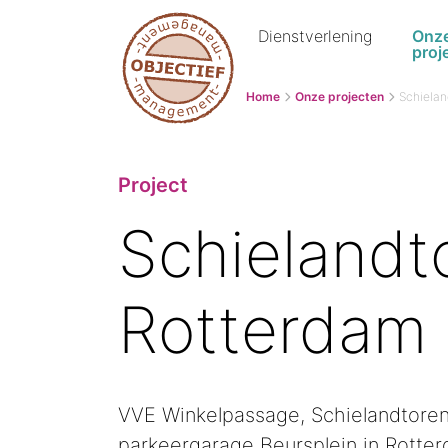
Dienstverlening
Onz
proj
Home
Onze projecten
Schielan
Project
Schielandt
Rotterdam
VVE Winkelpassage, Schielandtore
parkeergarage Beursplein in Rotte