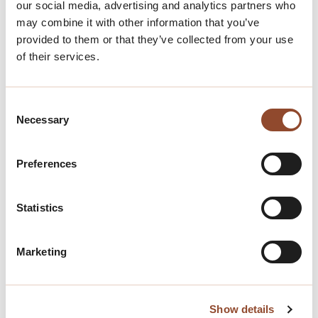
our social media, advertising and analytics partners who
streven ernaar om een sterke band op te bouwen
may combine it with other information that you’ve
met alle eigenaren en bewoners, zodat we samen
provided to them or that they’ve collected from your use
kunnen werken aan een prettige en veilige omgeving.
of their services.
Consent
Necessary
Selection
Preferences
Statistics
Marketing
VVE management
Show details