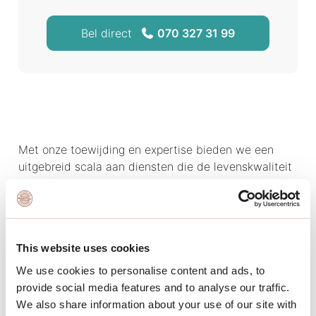
Bel direct
070 327 31 99
Met onze toewijding en expertise bieden we een
uitgebreid scala aan diensten die de levenskwaliteit
binnen het complex verbeteren en de waarde van
het vastgoed optimaliseren. Ons team staat klaar om
alle operationele taken van de VVE's op zich te
nemen, van financieel beheer tot
This website uses cookies
onderhoudscoördinatie, en om ervoor te zorgen dat
de gemeenschap soepel functioneert.
We use cookies to personalise content and ads, to
provide social media features and to analyse our traffic.
We hechten veel waarde aan transparante
We also share information about your use of our site with
communicatie en een open samenwerking. We