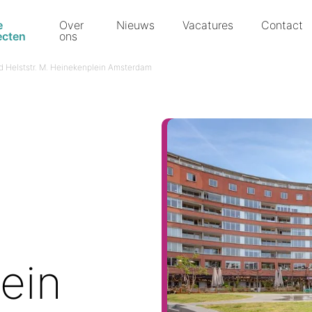
e
Over
Nieuws
Vacatures
Contact
ecten
ons
d Helststr. M. Heinekenplein Amsterdam
.
ein