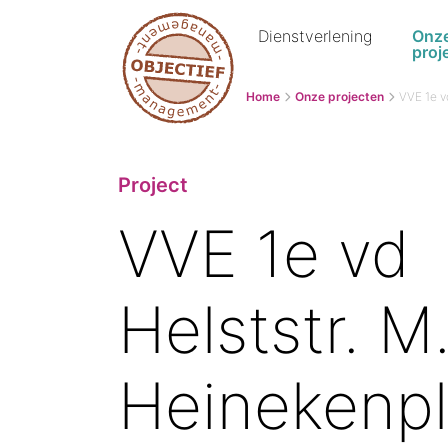
Dienstverlening
Onz
proj
Home
Onze projecten
VVE 1e v
Project
VVE 1e vd
Helststr. M
Heinekenpl