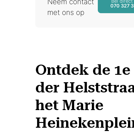
Neem contact
Bel direct
070 327 3
met ons op
Ontdek de 1e
der Helststra
het Marie
Heinekenplei