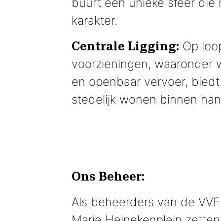
buurt een unieke sfeer die 
karakter.
Op loop
Centrale Ligging:
voorzieningen, waaronder wi
en openbaar vervoer, biedt
stedelijk wonen binnen han
Ons Beheer:
Als beheerders van de VVE 
Marie Heinekenplein zetten 