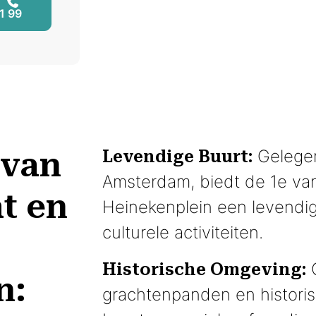
1 99
 van
Gelegen
Levendige Buurt:
Amsterdam, biedt de 1e van
at en
Heinekenplein een levendi
culturele activiteiten.
O
Historische Omgeving:
n:
grachtenpanden en historis