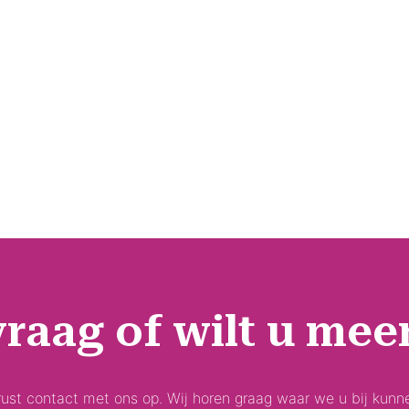
vraag of wilt u mee
st contact met ons op. Wij horen graag waar we u bij kunn