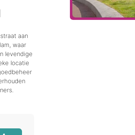
m
straat aan
dam, waar
n levendige
eke locatie
tgoedbeheer
erhouden
ners.