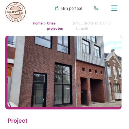
Mijn portaal
Home
Onze
VVE Gruttersdijk 17 18
projecten
Utrecht
Project