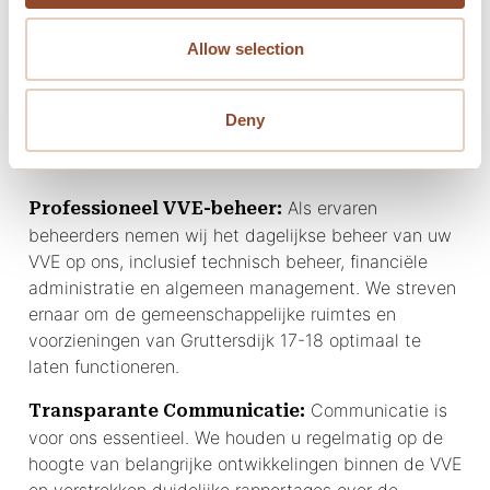
Allow selection
Onze Diensten voor uw
Deny
VVE:
Als ervaren
Professioneel VVE-beheer:
beheerders nemen wij het dagelijkse beheer van uw
VVE op ons, inclusief technisch beheer, financiële
administratie en algemeen management. We streven
ernaar om de gemeenschappelijke ruimtes en
voorzieningen van Gruttersdijk 17-18 optimaal te
laten functioneren.
Communicatie is
Transparante Communicatie:
voor ons essentieel. We houden u regelmatig op de
hoogte van belangrijke ontwikkelingen binnen de VVE
en verstrekken duidelijke rapportages over de