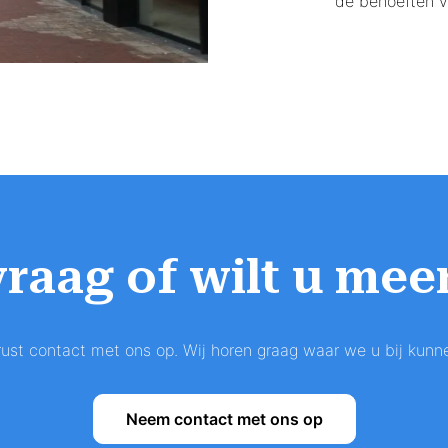
de behoeften v
vraag of wilt u mee
st contact met ons op. Wij horen graag waar we u bij kunn
Neem contact met ons op