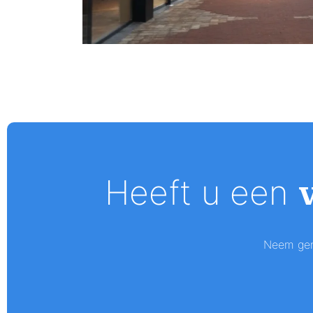
Heeft u een
Neem geru