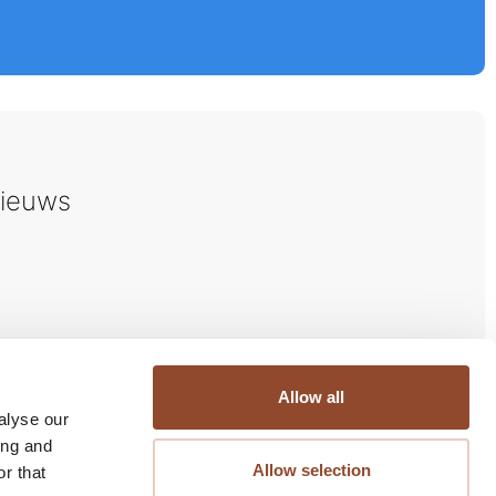
ieuws
Allow all
alyse our
ing and
bjectief Management
Allow selection
r that