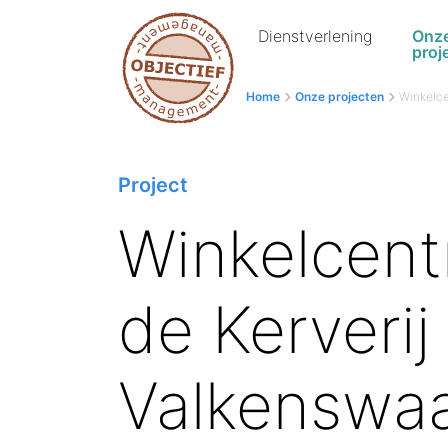
Dienstverlening
Onz
proj
Home
Onze projecten
Winkelce
Project
Winkelcen
de Kerverij
Valkenswa