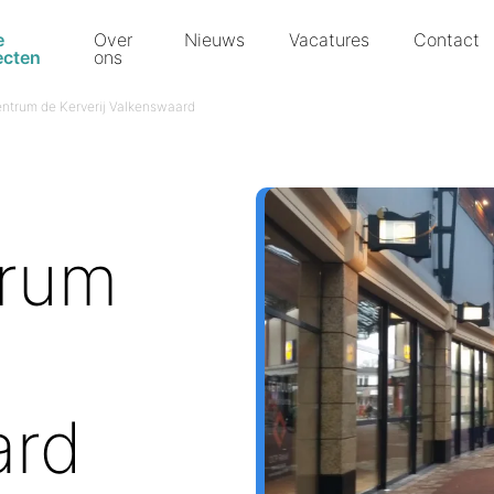
e
Over
Nieuws
Vacatures
Contact
ecten
ons
ntrum de Kerverij Valkenswaard
trum
ard