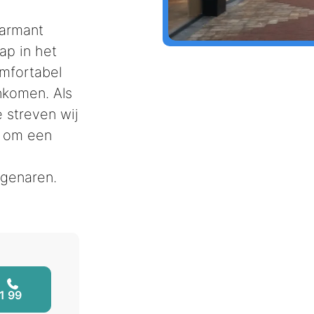
harmant
p in het
mfortabel
komen. Als
 streven wij
 om een
igenaren.
1 99