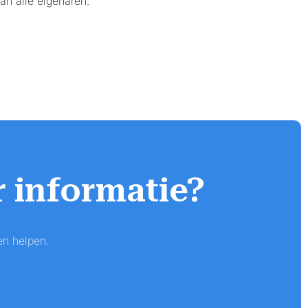
an alle eigenaren.
r informatie?
en helpen.